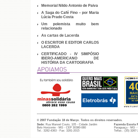
Memorial Nildo Antonio de Paiva
A Saga do Café Fino – por Maria
Lúcia Prado Costa
Um polemista muito bem
relacionado
As cartas de Lacerda
O ESCRITOR E EDITOR CARLOS
LACERDA
CERTIFICADO - IV SIMPÓSIO
IBERO-AMERICANO DE
HISTÓRIA DA CARTOGRAFIA
© 2007 Fundação 18 de Março. Todos os direitos reservados.
Sede:
Rua Manoel Couto, 105 - Cidade Jardim
Fazenda Escola 
Belo Horizonte - MG - CEP 30380-080
Paraguaçu - MG -
Tel.: 3282-4363 - Fax: 3281-2015
Telfax.: (35) 3267