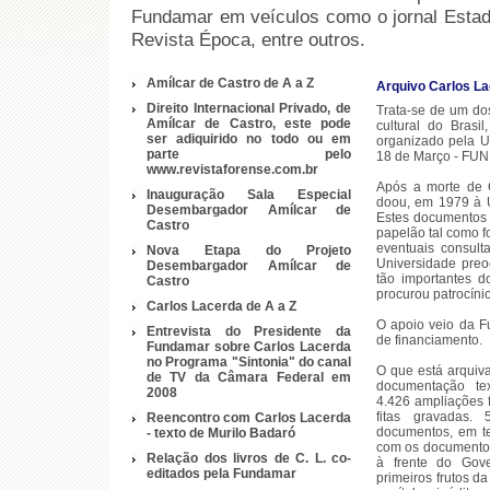
Fundamar em veículos como o jornal Estad
Revista Época, entre outros.
Amílcar de Castro de A a Z
Arquivo Carlos La
Direito Internacional Privado, de
Trata-se de um dos
Amílcar de Castro, este pode
cultural do Bras
ser adiquirido no todo ou em
organizado pela U
parte pelo
18 de Março - F
www.revistaforense.com.br
Após a morte de C
Inauguração Sala Especial
doou, em 1979 à U
Desembargador Amílcar de
Estes documentos 
Castro
papelão tal como f
eventuais consult
Nova Etapa do Projeto
Universidade pre
Desembargador Amílcar de
tão importantes d
Castro
procurou patrocínio
Carlos Lacerda de A a Z
O apoio veio da F
Entrevista do Presidente da
de financiamento.
Fundamar sobre Carlos Lacerda
no Programa "Sintonia" do canal
O que está arquiv
de TV da Câmara Federal em
documentação tex
2008
4.426 ampliações fo
fitas gravadas.
Reencontro com Carlos Lacerda
documentos, em te
- texto de Murilo Badaró
com os documentos
Relação dos livros de C. L. co-
à frente do Go
editados pela Fundamar
primeiros frutos d