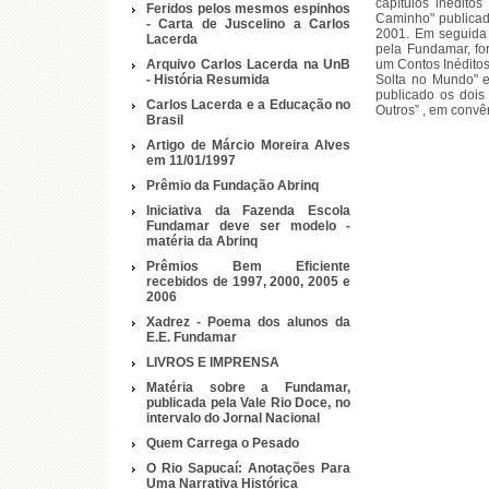
capítulos inédito
Feridos pelos mesmos espinhos
Caminho" publica
- Carta de Juscelino a Carlos
2001. Em seguida 
Lacerda
pela Fundamar, fo
Arquivo Carlos Lacerda na UnB
um Contos Inéditos”
- História Resumida
Solta no Mundo" e
publicado os dois
Carlos Lacerda e a Educação no
Outros” , em convê
Brasil
Artigo de Márcio Moreira Alves
em 11/01/1997
Prêmio da Fundação Abrinq
Iniciativa da Fazenda Escola
Fundamar deve ser modelo -
matéria da Abrinq
Prêmios Bem Eficiente
recebidos de 1997, 2000, 2005 e
2006
Xadrez - Poema dos alunos da
E.E. Fundamar
LIVROS E IMPRENSA
Matéria sobre a Fundamar,
publicada pela Vale Rio Doce, no
intervalo do Jornal Nacional
Quem Carrega o Pesado
O Rio Sapucaí: Anotações Para
Uma Narrativa Histórica